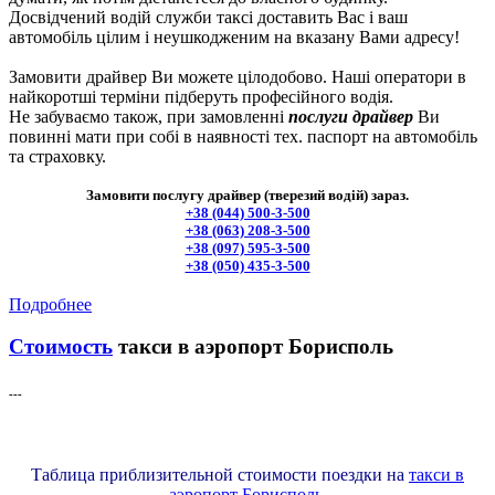
Досвідчений водій служби таксі доставить Вас і ваш
автомобіль цілим і неушкодженим на вказану Вами адресу!
Замовити драйвер Ви можете цілодобово. Наші оператори в
найкоротші терміни підберуть професійного водія.
Не забуваємо також, при замовленні
послуги драйвер
Ви
повинні мати при собі в наявності тех. паспорт на автомобіль
та страховку.
Замовити послугу драйвер (тверезий водій) зараз.
+38 (044) 500-3-500
+38 (063) 208-3-500
+38 (097) 595-3-500
+38 (050) 435-3-500
Подробнее
Стоимость
такси в аэропорт Борисполь
---
Таблица приблизительной стоимости поездки на
такси в
аэропорт Борисполь
.