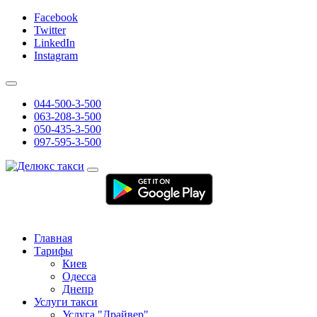
Facebook
Twitter
LinkedIn
Instagram
044-500-3-500
063-208-3-500
050-435-3-500
097-595-3-500
Главная
Тарифы
Киев
Одесса
Днепр
Услуги такси
Услуга "Драйвер"