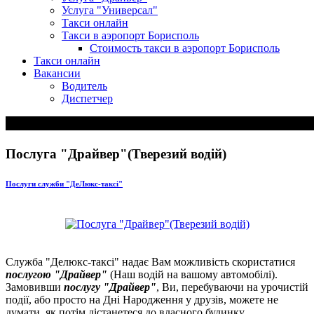
Услуга "Универсал"
Такси онлайн
Такси в аэропорт Борисполь
Стоимость такси в аэропорт Борисполь
Такси онлайн
Вакансии
Водитель
Диспетчер
Послуга "Драйвер"(Тверезий водій)
Послуги служби "ДеЛюкс-таксі"
Служба "Делюкс-таксі" надає Вам можливість скористатися
послугою "Драйвер"
(Наш водій на вашому автомобілі).
Замовивши
послугу "Драйвер"
, Ви, перебуваючи на урочистій
події, або просто на Дні Народження у друзів, можете не
думати, як потім дістанетеся до власного будинку.