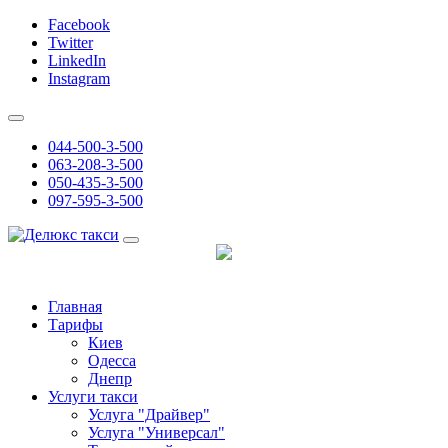
Facebook
Twitter
LinkedIn
Instagram
044-500-3-500
063-208-3-500
050-435-3-500
097-595-3-500
Главная
Тарифы
Киев
Одесса
Днепр
Услуги такси
Услуга "Драйвер"
Услуга "Универсал"