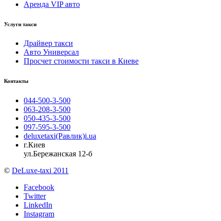
Аренда VIP авто
Услуги такси
Драйвер такси
Авто Универсал
Просчет стоимости такси в Киеве
Контакты
044-500-3-500
063-208-3-500
050-435-3-500
097-595-3-500
deluxetaxi(Равлик)i.ua
г.Киев
ул.Бережанская 12-б
©
DeLuxe-taxi 2011
Facebook
Twitter
LinkedIn
Instagram