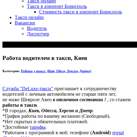
Такси онлайн
Такси в аэропорт Борисполь
Стоимость такси в аэропорт Борисполь
Такси онлайн
Вакансии
Водитель
Диспетчер
Работа водителем в такси, Киев
Категория:
Робота у таксі. (Київ, Одеса, Херсон, Дніпро)
Служба "DeLuxe-такси"
приглашает к сотрудничеству
водителей с личным автомобилем не старше пяти лет,
не ниже Шевроле Авео
в отличном состоянии !
, со стажем
работы в такси
.
*В городах,
Киев, Одесса, Херсон и Днепр
.
*График работы по вашему желанию (Свободный).
*Нет скрытых и обязательных платежей.
*Достойные
тарифы
.
*Работаем с программой в моб. телефоне (
Android
)
regsat