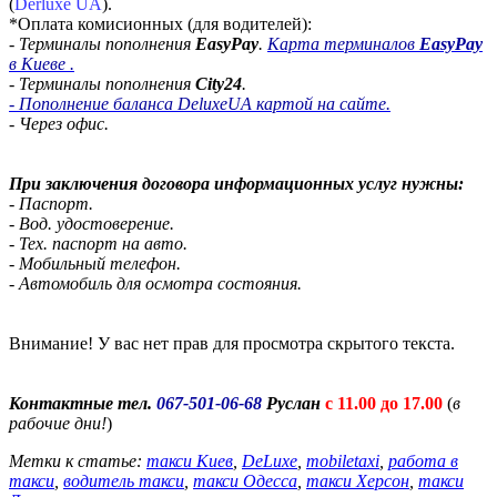
(
Derluxe UA
).
*Оплата комисионных (для водителей):
- Терминалы пополнения
EasyPay
.
Карта терминалов
EasyPay
в Киеве .
- Терминалы пополнения
City24
.
- Пополнение баланса DeluxeUA картой на сайте.
- Через офис.
При заключения договора информационных услуг нужны:
- Паспорт.
- Вод. удостоверение.
- Тех. паспорт на авто.
- Мобильный телефон.
- Автомобиль для осмотра состояния.
Внимание! У вас нет прав для просмотра скрытого текста.
Контактные тел.
067-501-06-68
Руслан
с 11.00 до 17.00
(
в
рабочие дни!
)
Метки к статье:
такси Киев
,
DeLuxe
,
mobiletaxi
,
работа в
такси
,
водитель такси
,
такси Одесса
,
такси Херсон
,
такси