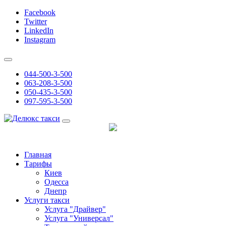
Facebook
Twitter
LinkedIn
Instagram
044-500-3-500
063-208-3-500
050-435-3-500
097-595-3-500
Главная
Тарифы
Киев
Одесса
Днепр
Услуги такси
Услуга "Драйвер"
Услуга "Универсал"