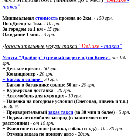
такси
такси
"
Минимальная
стоимость
проезда до 2км.
-
150 грн.
По г.Днепр за 1км.
-
10 грн.
За городом за 1 км
-
15 грн.
Ожидание 1 мин.
-
3 грн.
Дополнительные услуги такси
"
DeLuxe
- такси"
Услуга "Драйвер" (трезвый водитель) по Киеву
-
от 150
грн.
+ Детское кресло
-
50 грн.
+ Кондиционер
-
20 грн.
+ Багаж в салоне
-
20 грн.
+ Багаж в багажнике свыше 50 кг
-
20 грн.
+ Курьерская доставка
-
20 грн.
+ Автомобиль для курящих
-
10 грн.
+ Наценка на погодные условия (Снегопад, ливень и т.п.)
-
до 30 %
+ Предварительный
заказ такси
(за 30 мин и более)
-
5 грн.
+ Подача автомобиля загород (в зависимости от
расстояния)
-
от 10 грн.
+ Животное в салоне (кошка, собака и т.д.)
-
10 - 30 грн.
+ Отмена заказа по приезду авто
-
20грн.