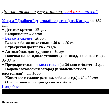
Дополнительные услуги такси
"
DeLuxe
- такси"
Услуга "Драйвер" (трезвый водитель) по Киеву
-
от 150
грн.
+ Детское кресло
-
50 грн.
+ Кондиционер
-
20 грн.
+ Багаж в салоне
-
20 грн.
+ Багаж в багажнике свыше 50 кг
-
20 грн.
+ Курьерская доставка
-
20 грн.
+ Автомобиль для курящих
-
10 грн.
+ Наценка на погодные условия (Снегопад, ливень и т.п.)
-
до 30 %
+ Предварительный
заказ такси
(за 30 мин и более)
-
5 грн.
+ Подача автомобиля загород (в зависимости от
расстояния)
-
от 10 грн.
+ Животное в салоне (кошка, собака и т.д.)
-
10 - 30 грн.
+ Отмена заказа по приезду авто
-
20грн.
Подробнее
Наша кнопка