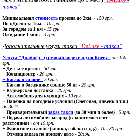
такси
такси
"
Минимальная
стоимость
проезда до 2км.
-
150 грн.
По г.Днепр за 1км.
-
10 грн.
За городом за 1 км
-
15 грн.
Ожидание 1 мин.
-
3 грн.
Дополнительные услуги такси
"
DeLuxe
- такси"
Услуга "Драйвер" (трезвый водитель) по Киеву
-
от 150
грн.
+ Детское кресло
-
50 грн.
+ Кондиционер
-
20 грн.
+ Багаж в салоне
-
20 грн.
+ Багаж в багажнике свыше 50 кг
-
20 грн.
+ Курьерская доставка
-
20 грн.
+ Автомобиль для курящих
-
10 грн.
+ Наценка на погодные условия (Снегопад, ливень и т.п.)
-
до 30 %
+ Предварительный
заказ такси
(за 30 мин и более)
-
5 грн.
+ Подача автомобиля загород (в зависимости от
расстояния)
-
от 10 грн.
+ Животное в салоне (кошка, собака и т.д.)
-
10 - 30 грн.
+ Отмена заказа по приезду авто
-
20грн.