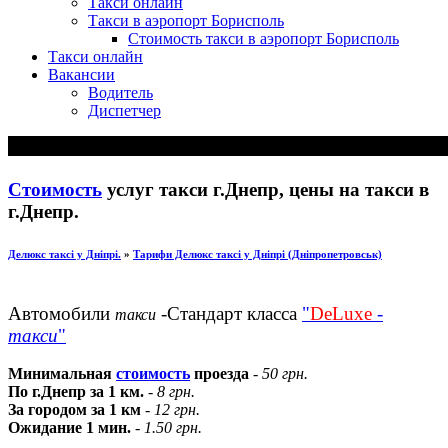
Такси онлайн
Такси в аэропорт Борисполь
Стоимость такси в аэропорт Борисполь
Такси онлайн
Вакансии
Водитель
Диспетчер
Стоимость
услуг такси г.Днепр, цены на такси в
г.Днепр.
Делюкс таксі у Дніпрі.
»
Тарифи Делюкс таксі у Дніпрі (Дніпропетровськ)
Автомобили
-Стандарт класса
"
DeLuxe
-
такси
такси
"
Минимальная
стоимость
проезда
-
50 грн.
По г.Днепр за 1 км.
-
8 грн.
За городом за 1 км
-
12 грн.
Ожидание 1 мин.
-
1.50 грн.