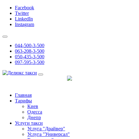
Facebook
Twitter
LinkedIn
Instagram
044-500-3-500
063-208-3-500
050-435-3-500
097-595-3-500
Главная
Тарифы
Киев
Одесса
Днепр
Услуги такси
Услуга "Драйвер"
Услуга "Универсал"