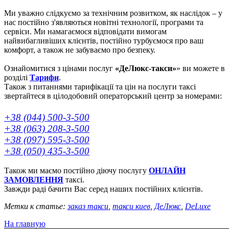
Ми уважно слідкуємо за технічним розвитком, як наслідок – у
нас постійно з'являються новітні технології, програми та
сервіси. Ми намагаємося відповідати вимогам
найвибагливіших клієнтів, постійно турбуємося про ваш
комфорт, а також не забуваємо про безпеку.
Ознайомитися з цінами послуг
«ДеЛюкс-такси»
» ви можете в
розділі
Тарифи
.
Також з питаннями тарифікації та цін на послуги таксі
звертайтеся в цілодобовий операторський центр за номерами:
+38 (044) 500-3-500
+38 (063) 208-3-500
+38 (097) 595-3-500
+38 (050) 435-3-500
Також ми маємо постійно діючу послугу
ОНЛАЙН
ЗАМОВЛЕННЯ
таксі.
Завжди раді бачити Вас серед наших постійних клієнтів.
Метки к статье:
заказ такси
,
такси киев
,
ДеЛюкс
,
DeLuxe
На главную