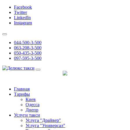
Facebook
Twitter
LinkedIn
Instagram
044-500-3-500
063-208-3-500
050-435-3-500
097-595-3-500
Главная
Тарифы
Киев
Одесса
Днепр
Услуги такси
Услуга "Драйвер"
Услуга "Универсал"