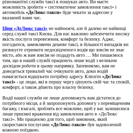
різноманітні служби таксі в пошуках авто. Ви маєте
можливість зробити « систематичне замовлення таксі» і
автомобіль
«ДеЛюкс-такси»
буде чекати за адресою у
вказаний вами час.
Ціни «ДеЛюкс таксі»
не найнижчі, але й далеко не найвищі
серед служб таксі Києва. Для нас важливо забезпечити високу
якість послуги перевезення, комфорт та безпеку. Адже,
погодьтеся, замовляючи дешеве таксі, в більшості випадків ви
ризикуєте отримати недосвідченого водія що зовсім не знає
місто, або ж вам зовсім не подадуть авто … Ми пишаємося
тим, що в нашій службі працюють лише водії з великим
досвідом роботи в цьому напрямку. Запевняємо, вам не
доведеться тривалий час очікувати авто, доки водій
намагається відшукати потрібну адресу. Клієнти
«ДеЛюкс
таксі»
- це люди, які в першу чергу цінують свій час та спокій,
комфорт, а також дбають про власну безпеку.
Водії нашої служби не лише допоможуть вам дістатися до
потрібного місця, а й запропонують допомогу з переміщенням
багажу, і взагалі, зроблять все можливе, щоб у вас залишилися
лише приємні враження від замовлення авто в «ДеЛюкс
таксі». Ми працюємо для того, щоб замовник, який
скористався послугами
«ДеЛюкс-такси»
був задоволений
кожною поїздкою.