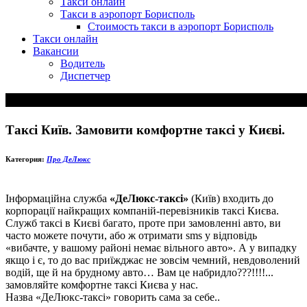
Такси онлайн
Такси в аэропорт Борисполь
Стоимость такси в аэропорт Борисполь
Такси онлайн
Вакансии
Водитель
Диспетчер
Таксі Київ. Замовити комфортне таксі у Києві.
Категория:
Про ДеЛюкс
Інформаційна служба
«ДеЛюкс-таксі»
(Київ) входить до
корпорації найкращих компаній-перевізників таксі Києва.
Служб таксі в Києві багато, проте при замовленні авто, ви
часто можете почути, або ж отримати sms у відповідь
«вибачте, у вашому районі немає вільного авто». А у випадку
якщо і є, то до вас приїжджає не зовсім чемний, невдоволений
водій, ще й на брудному авто… Вам це набридло???!!!!...
замовляйте комфортне таксі Києва у нас.
Назва «ДеЛюкс-таксі» говорить сама за себе..