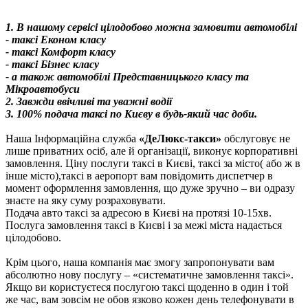
1. В нашому сервісі цілодобово можна замовити автомобілі
- таксі Економ класу
- таксі Комфорт класу
- таксі Бізнес класу
- а також автомобілі Представницького класу та
Мікроавтобуси
2. Завжди ввічливі та уважні водії
3. 100% подача таксі по Києву в будь-який час доби.
Наша Інформаційна служба
«ДеЛюкс-такси»
обслуговує не
лише приватних осіб, але й організації, виконує корпоративні
замовлення. Ціну послуги таксі в Києві, таксі за місто( або ж в
інше місто),таксі в аеропорт вам повідомить диспетчер в
момент оформлення замовлення, що дуже зручно – ви одразу
знаєте на яку суму розраховувати.
Подача авто таксі за адресою в Києві на протязі 10-15хв.
Послуга замовлення таксі в Києві і за межі міста надається
цілодобово.
Крім цього, наша компанія має змогу запропонувати вам
абсолютно нову послугу – «систематичне замовлення таксі».
Якщо ви користуєтеся послугою таксі щоденно в один і той
же час, вам зовсім не обов язково кожен день телефонувати в